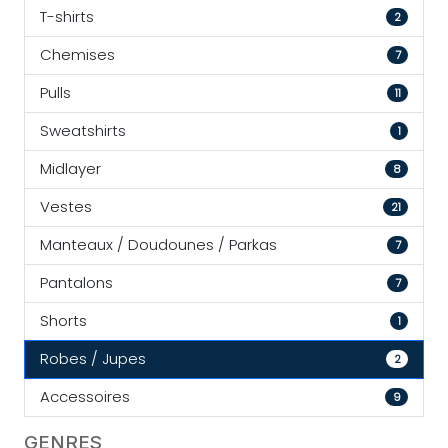
T-shirts
2
Chemises
7
Pulls
11
Sweatshirts
1
Midlayer
8
Vestes
21
Manteaux / Doudounes / Parkas
7
Pantalons
7
Shorts
1
Robes / Jupes
2
Accessoires
9
GENRES