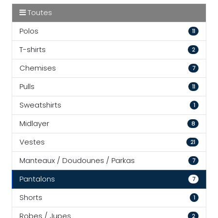
Toutes
Polos
11
T-shirts
2
Chemises
7
Pulls
11
Sweatshirts
1
Midlayer
8
Vestes
21
Manteaux / Doudounes / Parkas
7
Pantalons
7
Shorts
1
Robes / Jupes
2