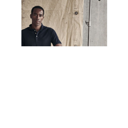
Advantage Stand-Up Collar Polo
Découvrez le polo Advantage Stand-Up
Collar, une pièce essentielle pour les
golfeurs qui recherch...
DE DÉTAILS