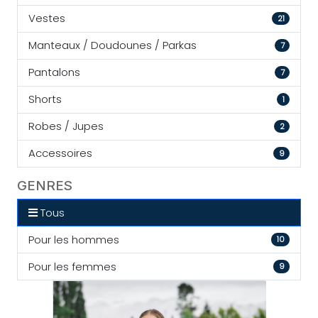
Vestes
21
Manteaux / Doudounes / Parkas
7
Pantalons
7
Shorts
1
Robes / Jupes
2
Accessoires
9
GENRES
Tous
Pour les hommes
10
Pour les femmes
9