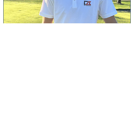
Ugo Coussaud
Originaire d'Angoulême, le jeune golfeur professionnel
Ugo Coussaud a élu le Golf d'Arcangue comme son
terrain de prédilection. Animé par une passion précoce
qui a débuté à l'âge de 11 ans, il a consacré les sept