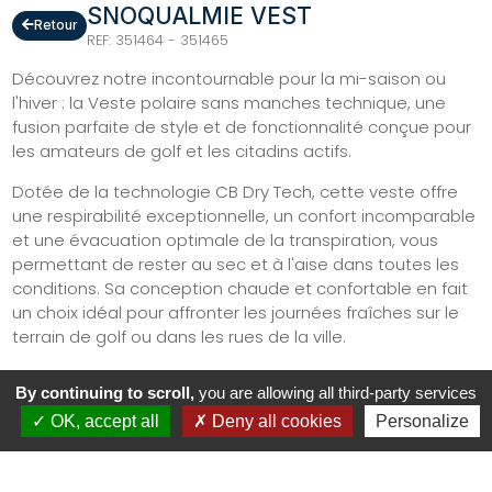
SNOQUALMIE VEST
Retour
REF: 351464 - 351465
Découvrez notre incontournable pour la mi-saison ou
l'hiver : la Veste polaire sans manches technique, une
fusion parfaite de style et de fonctionnalité conçue pour
les amateurs de golf et les citadins actifs.
Dotée de la technologie CB Dry Tech, cette veste offre
une respirabilité exceptionnelle, un confort incomparable
et une évacuation optimale de la transpiration, vous
permettant de rester au sec et à l'aise dans toutes les
conditions. Sa conception chaude et confortable en fait
un choix idéal pour affronter les journées fraîches sur le
terrain de golf ou dans les rues de la ville.
Les full zips YKK contrastés ajoutent une touche de style
By continuing to scroll,
you are allowing all third-party services
moderne et fonctionnel, tandis que le tissu séchant
OK, accept all
Deny all cookies
Personalize
rapidement et très extensible vous offre une liberté de
mouvement optimale. Que vous soyez en exploration en
plein air ou que vous vous détendiez en ville, cette