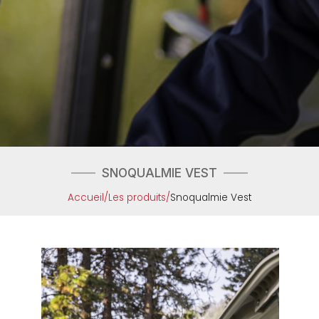
SNOQUALMIE VEST
Accueil
/
Les produits
/
Snoqualmie Vest