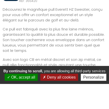
REF: 355420
Découvrez le magnifique pull Everett HZ Sweater, conçu
pour vous offrir un confort exceptionnel et un style
élégant sur le parcours de golf et au-delà.
Ce pull est fabriqué avec la plus fine laine mérinos,
garantissant la qualité la plus douce et durable possible.
Son toucher cachemire vous enveloppe dans un confort
luxueux, vous permettant de vous sentir bien quel que
soit le temps.
Avec son logo CB en métal discret et son zip métal, ce
pull allie fonctionnalité et style, ajoutant une touche
d'élégance à votre tenue de golf. Sa coupe ajustée offre
By continuing to scroll,
you are allowing all third-party services
une silhouette élégante et moderne, tandis que sa
OK, accept all
Deny all cookies
Personalize
qualité de fabrication assure une durabilité à toute
épreuve.
Hyper confortable et polyvalent, le pull Everett HZ
Sweater est parfait pour les journées sur le parcours de
golf ou pour une sortie décontractée en ville.